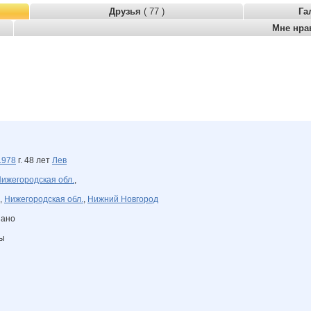
Друзья
( 77 )
Га
Мне нра
1978
г. 48 лет
Лев
ижегородская обл.
,
,
Нижегородская обл.
,
Нижний Новгород
зано
ны