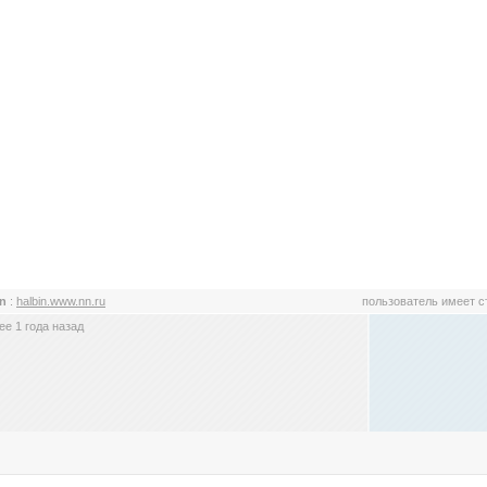
in
:
halbin.www.nn.ru
пользователь имеет 
е 1 года назад